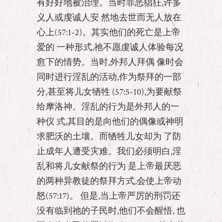
有好好地被治理。当时罪恶猖狂,许多
义人或虔诚人安 然地去世而无人放在
心上(57:1-2)。其实他们的死亡是上帝
爱的 一种形式,祂不愿虔诚人体验每况
愈下的情势。当时,外邦人拜偶 像时会
同时进行淫乱的活动,作为祭拜的一部
分,甚至将儿女牺牲 (57:5-10),为要献祭
给摩洛神。淫乱的行为是外邦人的一
种仪 式,其目的是向他们的偶像或神明
求肥沃的土壤。而牺牲儿女却为 了防
止成年人遭受灾难。我们必须明白,淫
乱和将儿女献祭的行为 是上帝最厌恶
的两种异教徒的祭拜方式,会使上帝动
怒(57:17)。 但是,当上帝严厉的刑罚还
没有临到祂的子民时,他们不会醒悟, 也