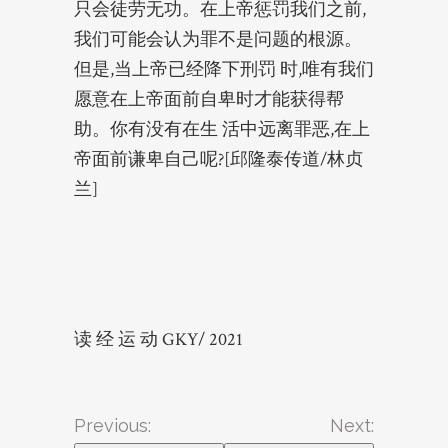
只会徒劳无功。在上帝惩罚我们之前,
我们可能会认为罪不是问题的根源。
但是,当上帝已经降下刑罚 时,唯有我们
愿意在上帝面前自卑时才能获得帮
助。你有没有在生 活中远离罪恶,在上
帝面前谦卑自己呢?[邱隆泰传道/林贞
兰]
读 经 运 动 GKY/ 2021
Previous:
Next: