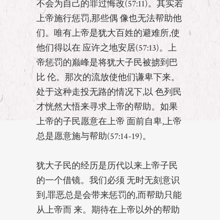
不会为自己的罪过悔改(57:11)。其实若
上帝施行惩罚,那些偶 像也无法帮助他
们。唯有上帝是犹大百姓的避难所,使
他们得以在 应许之地安居(57:13)。上
帝惩罚的巅峰是将犹大子民被掳到巴
比 伦。那次的流放使他们谦卑下来。
处于这种走投无路的情况下,以 色列民
才恍然大悟来寻求上帝的帮助。如果
上帝的子民愿意在上帝 面前自卑,上帝
总是愿意施与帮助(57:14-19)。
犹大子民的经历是历代以来上帝子民
的一个借镜。我们必须 无时无刻意识
到,罪恶总是会带来惩罚的,而帮助只能
从上帝而 来。期待在上帝以外的帮助