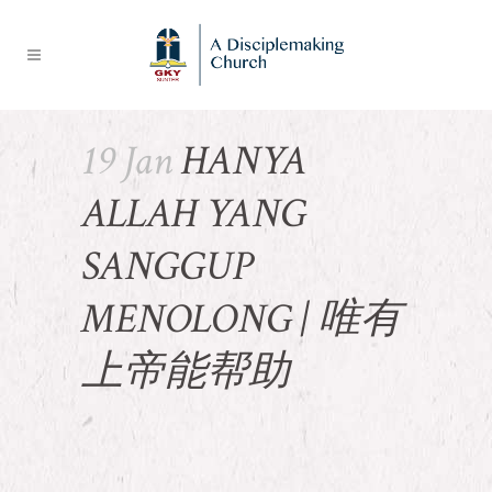
19 Jan
HANYA
ALLAH YANG
SANGGUP
MENOLONG | 唯有
上帝能帮助