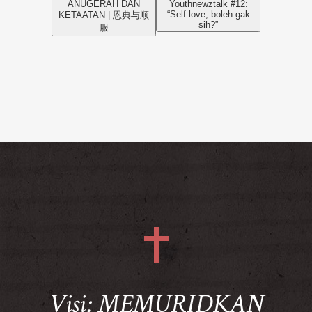
ANUGERAH DAN
Youthnewztalk #12:
“Self love, boleh gak
KETAATAN | 恩典与顺
sih?”
服
Visi: MEMURIDKAN