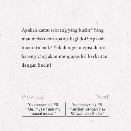
Apakah kamu seorang yang bucin? Yang
mau melakukan apa aja bagi doi? Apakah
bucin itu baik? Yuk dengerin episode ini
bareng yang akan mengupas hal berkaitan
dengan bucin!
Previous:
Next:
Youthnewztalk #6:
Youthnewztalk #8:
“Me, myself and my
“Kenalan dengan Pak
social media.”
Wawan dan Bu Iin.”