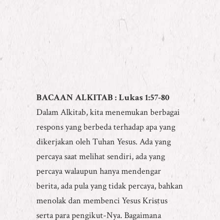
BACAAN ALKITAB : Lukas 1:57-80
Dalam Alkitab, kita menemukan berbagai
respons yang berbeda terhadap apa yang
dikerjakan oleh Tuhan Yesus. Ada yang
percaya saat melihat sendiri, ada yang
percaya walaupun hanya mendengar
berita, ada pula yang tidak percaya, bahkan
menolak dan membenci Yesus Kristus
serta para pengikut-Nya. Bagaimana