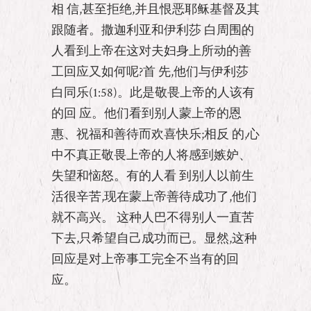
相 信,甚至拒绝,并且恨恶耶稣基督及其
跟随者。撒迦利亚和伊利莎 白周围的
人看到上帝在这对夫妇身上所动的善
工回应又如何呢?首 先,他们与伊利莎
白同乐(1:58)。此是敬畏上帝的人该有
的回 应。他们看到别人蒙上帝的恩
惠、祝福和善待而欢喜快乐;相反 的,心
中不真正敬畏上帝的人将感到嫉妒、
失望和恼怒。有的人看 到别人以前生
活很辛苦,现在蒙上帝善待成功了,他们
就不高兴。 这种人巴不得别人一直苦
下去,只希望自己成功而已。显然,这种
回应是对上帝事工完全不当有的回
应。