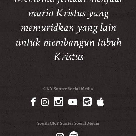
murid Kristus yang
memuridkan yang lain
untuk membangun tubuh
Kristus
GKY Sunter Social Media
Youth GKY Sunter Social Media