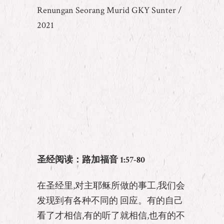
Renungan Seorang Murid GKY Sunter /
2021
圣经阅读：路加福音 1:
57-80
在圣经里,对主耶稣所做的事工,我们会
发现到有各种不同的 回应。有的自己
看了才相信,有的听了就相信,也有的不