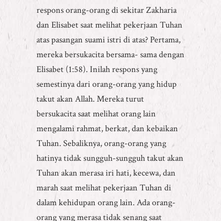
respons orang-orang di sekitar Zakharia
dan Elisabet saat melihat pekerjaan Tuhan
atas pasangan suami istri di atas? Pertama,
mereka bersukacita bersama- sama dengan
Elisabet (1:58). Inilah respons yang
semestinya dari orang-orang yang hidup
takut akan Allah. Mereka turut
bersukacita saat melihat orang lain
mengalami rahmat, berkat, dan kebaikan
Tuhan. Sebaliknya, orang-orang yang
hatinya tidak sungguh-sungguh takut akan
Tuhan akan merasa iri hati, kecewa, dan
marah saat melihat pekerjaan Tuhan di
dalam kehidupan orang lain. Ada orang-
orang yang merasa tidak senang saat