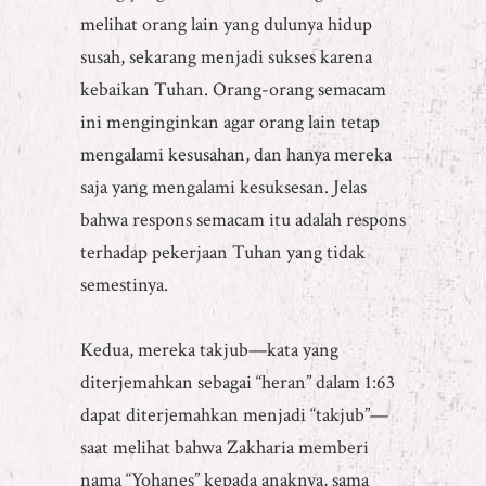
melihat orang lain yang dulunya hidup
susah, sekarang menjadi sukses karena
kebaikan Tuhan. Orang-orang semacam
ini menginginkan agar orang lain tetap
mengalami kesusahan, dan hanya mereka
saja yang mengalami kesuksesan. Jelas
bahwa respons semacam itu adalah respons
terhadap pekerjaan Tuhan yang tidak
semestinya.
Kedua, mereka takjub—kata yang
diterjemahkan sebagai “heran” dalam 1:63
dapat diterjemahkan menjadi “takjub”—
saat melihat bahwa Zakharia memberi
nama “Yohanes” kepada anaknya, sama