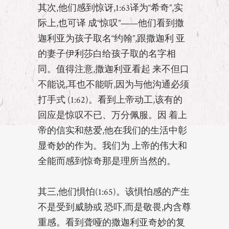
其次,他们感到惊讶,1:63译为“希奇”,实
际上,也可译 成“惊叹”——他们看到撒
迦利亚为孩子取名“约翰”,跟撒迦利 亚
的妻子伊利莎白给孩子取的名字相
同。值得注意,撒迦利亚看起 来不但口
不能说,耳也不能听,因为与他沟通必须
打手式 (1:62)。看到上帝动工,该有的
回应是惊叹不已、万分佩服。因 着上
帝的信实和慈爱,他在我们的生活中彰
显奇妙的作为。我们为 上帝的伟大和
全能而感到惊奇那是理所当然的。
其三,他们惧怕(1:65)。该惧怕感的产生
不是受到威胁或 恐吓,而是敬畏,内含尊
重感。看到聋哑的撒迦利亚奇妙的复