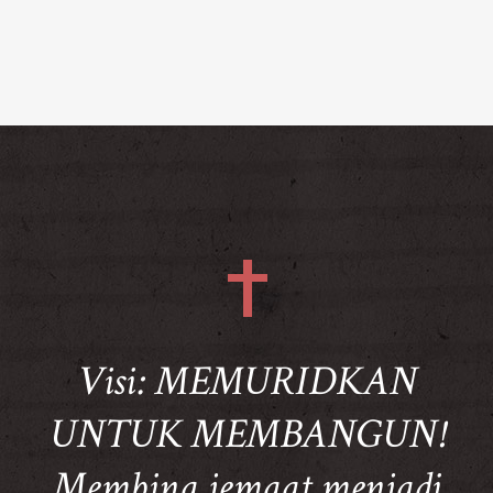
Visi: MEMURIDKAN
UNTUK MEMBANGUN!
Membina jemaat menjadi