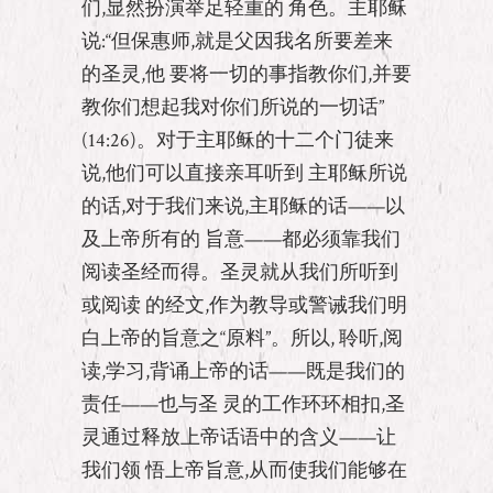
们,显然扮演举足轻重的 角色。主耶稣
说:“但保惠师,就是父因我名所要差来
的圣灵,他 要将一切的事指教你们,并要
教你们想起我对你们所说的一切话”
(14:26)。对于主耶稣的十二个门徒来
说,他们可以直接亲耳听到 主耶稣所说
的话,对于我们来说,主耶稣的话——以
及上帝所有的 旨意——都必须靠我们
阅读圣经而得。圣灵就从我们所听到
或阅读 的经文,作为教导或警诫我们明
白上帝的旨意之“原料”。所以, 聆听,阅
读,学习,背诵上帝的话——既是我们的
责任——也与圣 灵的工作环环相扣,圣
灵通过释放上帝话语中的含义——让
我们领 悟上帝旨意,从而使我们能够在