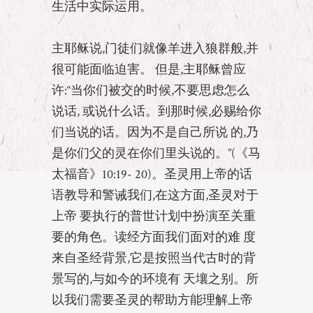
生活中实际运用。
主耶稣说,门徒们就像羊进入狼群般,并
很可能面临迫害。 但是,主耶稣曾应
许:“当你们被交的时候,不要思虑怎么
说话, 或说什么话。到那时候,必赐给你
们当说的话。因为不是自己所说 的,乃
是你们父的灵在你们里头说的。”(《马
太福音》10:19- 20)。圣灵用上帝的话
语教导和警诫我们,在这方面,圣灵对于
上帝 要执行的普世计划中扮演至关重
要的角色。读经方面我们面对的难 度
来自圣经背景,它是按照当代古时的背
景写的,与如今的环境有 天壤之别。所
以我们需要圣灵的帮助方能理解上帝