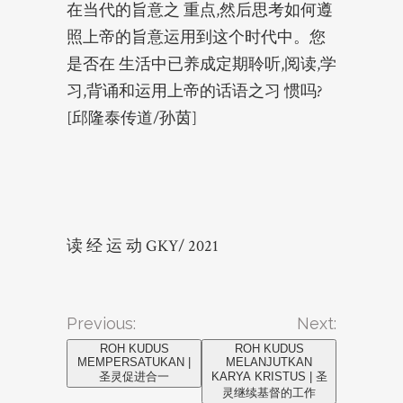
在当代的旨意之 重点,然后思考如何遵
照上帝的旨意运用到这个时代中。您
是否在 生活中已养成定期聆听,阅读,学
习,背诵和运用上帝的话语之习 惯吗?
[邱隆泰传道/孙茵]
读 经 运 动 GKY/ 2021
Previous:
Next:
ROH KUDUS
ROH KUDUS
MEMPERSATUKAN |
MELANJUTKAN
圣灵促进合一
KARYA KRISTUS | 圣
灵继续基督的工作