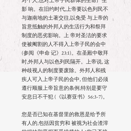
对个人,也对上帝子民群体的生命产生
影 响。在旧约时代,上帝要以色列民不
与迦南地的土著交往,以免受 与上帝的
旨意抵触的外邦人的生活行为和祭拜
制度的恶劣影响。上 帝对圣洁的要求
使被阉割的人不得入上帝子民的会中
(参阅《申命 记》23:1)。在圣殿中敬拜
时,外邦人与以色列民隔开。上帝说, 这
种歧视人的制度要废除。外邦人和残
疾人可入上帝子民的会中, 但他们必须
遵行顺服上帝旨意的条例,特别是要守
安息日不干犯 (《以赛亚书》56:3-7)。
您是否已知在基督里的救恩是给予所
有人的,包括因贫穷和 被视为社会渣滓