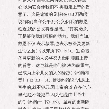
心,以为它会使我们不 再顺服上帝的旨
意了。这是偏激的见解!在56:1,耶和华
说:“你们当守公平,行公义;因我的救恩
临近,我的公义将要显 现。”其实,救恩
正是能使我们顺服的动力。我们当知,
救恩不仅 表示赦罪,也表示被圣灵更新
生命之意(《以弗所书》1:13)。生 命被
圣灵更新的人必将努力做到顺服上帝
的旨意。这也就是他们被 称为获重生,
已成为上帝儿女的人的缘故(《约翰福
音》1:12; 3:3、5)。使徒约翰说:“凡从上
帝生的,就不犯罪,因上帝的道 存在他心
里;他也不能犯罪,因为他是由上帝生
的”(《约翰一 书》3:9)。圣灵的更新除