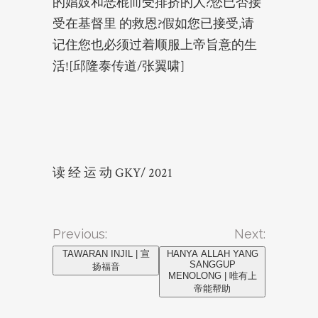
的娼妓和恶棍而受排挤的人?您已否接
受在基督里 的救恩?假如您已接受,请
记住您也必须过着顺服上帝旨意的生
活![邱隆泰传道/张翼啸]
读 经 运 动 GKY/ 2021
Previous:
Next:
TAWARAN INJIL | 宣
HANYA ALLAH YANG
SANGGUP
扬福音
MENOLONG | 唯有上
帝能帮助