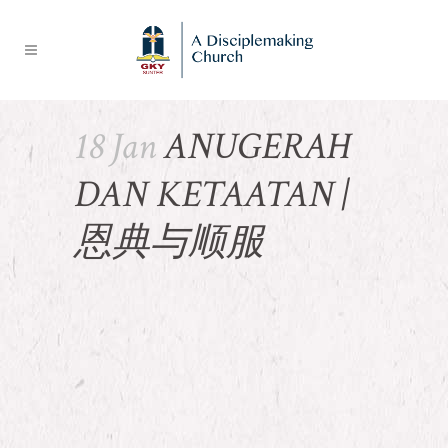
18 Jan
ANUGERAH
DAN KETAATAN |
恩典与顺服