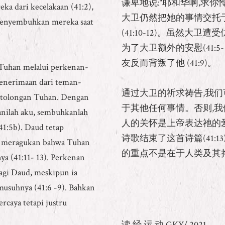
谦卑地说:“耶和华啊,求你怜恤
 dari kecelakaan (41:2),
大卫仍然把她的事情交托于
 menyembuhkan mereka saat
(41:10-12)。虽然大
为了大卫额外的安慰(41:5
友反而背叛了他 (41:9)。
Tuhan melalui perkenan-
penerimaan dari teman-
通过大卫的祈求祷告,我们
rtolongan Tuhan. Dengan
于其他任何事情。否则,我
anilah aku, sembuhkanlah
人的关怀是上帝表达祂的
41:5b). Daud tetap
诗歌结束了这首诗篇(41:
a meragukan bahwa Tuhan
的重点不是在于人类及其挣
 (41:11- 13). Perkenan
agi Daud, meskipun ia
usuhnya (41:6 -9). Bahkan
rcaya tetapi justru
读 经 运 动 GKY/ 2021