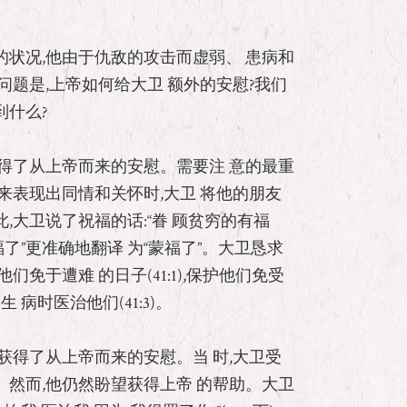
状况,他由于仇敌的攻击而虚弱、 患病和
问题是,上帝如何给大卫 额外的安慰?我们
到什么?
得了从上帝而来的安慰。需要注 意的最重
来表现出同情和关怀时,大卫 将他的朋友
,大卫说了祝福的话:“眷 顾贫穷的有福
“有福了”更准确地翻译 为“蒙福了”。大卫恳求
们免于遭难 的日子(41:1),保护他们免受
生 病时医治他们(41:3)。
获得了从上帝而来的安慰。当 时,大卫受
然而,他仍然盼望获得上帝 的帮助。大卫