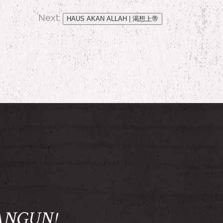
Next:
HAUS AKAN ALLAH | 渴想上帝
ANGUN!