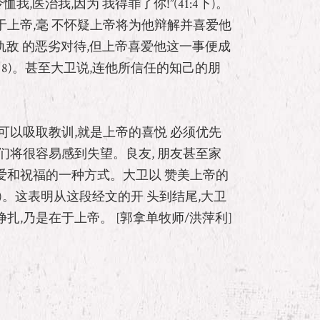
我,医治我,因为 我得罪了你!”(41:4下)。
上帝,毫 不怀疑上帝将为他辩解并喜爱他
卫遭受仇敌 的恶劣对待,但上帝喜爱他这一事便成
- 8)。甚至大卫说,连他所信任的知己的朋
可以吸取教训,就是上帝的喜悦 必须优先
们将很容易感到失望。良友, 朋友甚至家
爱和祝福的一种方式。大卫以 赞美上帝的
13)。这表明从这段经文的开 头到结尾,大卫
扎,乃是在于上帝。 [郭拿单牧师/洪萍利]