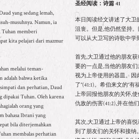
圣经阅读：诗篇
41
 Daud yang sedang lemah,
本日阅读经文讲述了大卫的
musuh-musuhnya. Namun, ia
沮丧。但是,他仍然坚持。
ra Tuhan memberi
可以从大卫写的诗歌中学
at kita pelajari dari mazmur
首先,大卫通过他的朋友获
要的一点是,当他的朋友们
uhan melalui teman-
视为上帝使用的器皿。因此
n adalah bahwa ketika
了”(41:1)。希伯来文的
impati dan perhatian, Daud
上帝回报他朋友的关怀,使他
g dipakai Tuhan. Oleh karena
仇敌的伤害(41:2),并在他们
hagialah orang yang
m bahasa Ibrani yang
其次,大卫通过上帝的喜悦
epat bila diterjemahkan
到了朋友们的关怀和接纳。
Tuhan membalas perhatian