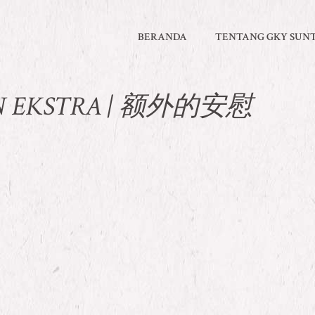
BERANDA
TENTANG GKY SUN
N EKSTRA | 额外的安慰