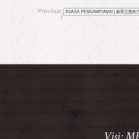
Previous:
KUASA PENGAMPUNAN | 赦罪之恩的
Visi: