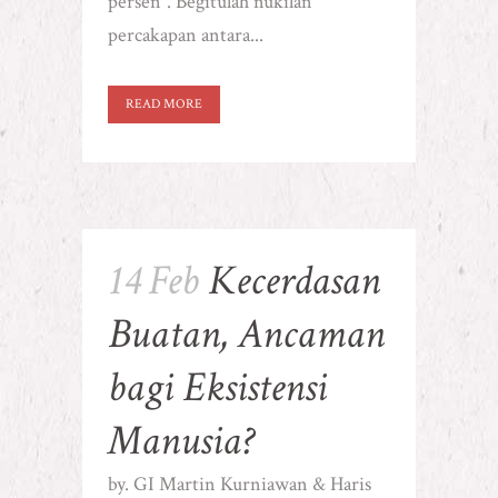
persen”. Begitulah nukilan
percakapan antara...
READ MORE
14 Feb
Kecerdasan
Buatan, Ancaman
bagi Eksistensi
Manusia?
by. GI Martin Kurniawan & Haris