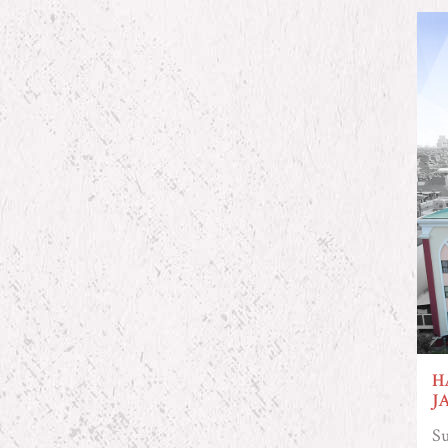
H
J
Su