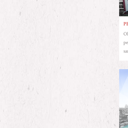
P
Ol
pe
sa