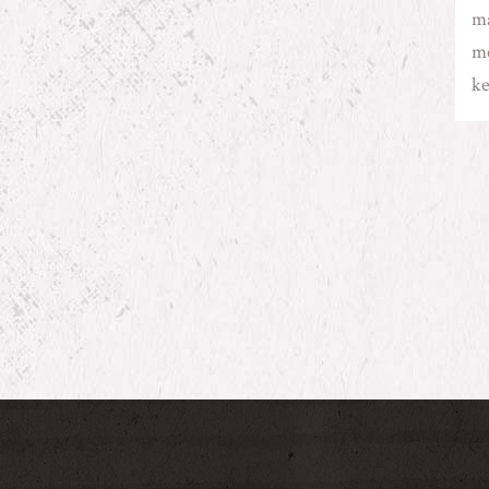
ma
me
ke