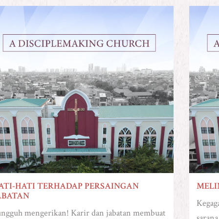
ATI-HATI TERHADAP PERSAINGAN
MELI
ABATAN
Kegaga
ngguh mengerikan! Karir dan jabatan membuat
saran