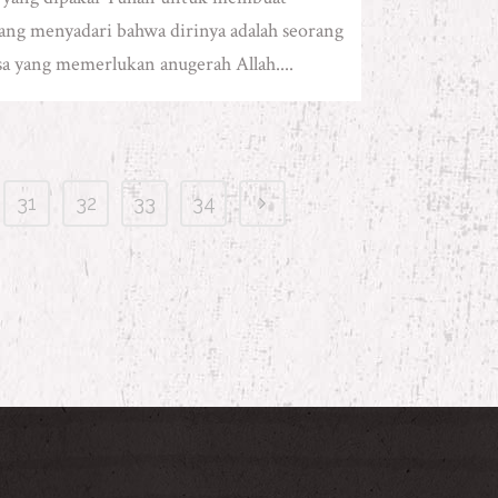
ang menyadari bahwa dirinya adalah seorang
a yang memerlukan anugerah Allah....
31
32
33
34