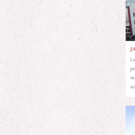
J
Le
pe
me
su