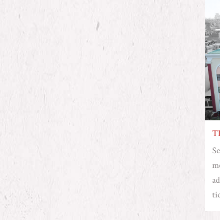
T
Se
me
ad
ti