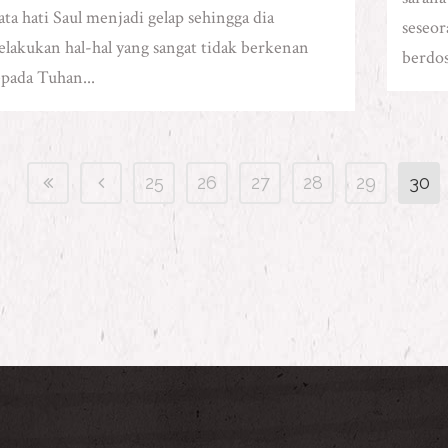
ta hati Saul menjadi gelap sehingga dia
seseor
lakukan hal-hal yang sangat tidak berkenan
berdos
pada Tuhan...
25
26
27
28
29
30