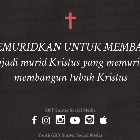
 MEMURIDKAN UNTUK MEMB
adi murid Kristus yang memuri
membangun tubuh Kristus
GKY Sunter Social Media
Youth GKY Sunter Social Media