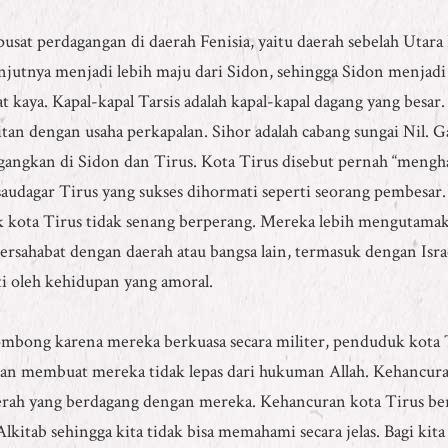
sat perdagangan di daerah Fenisia, yaitu daerah sebelah Utara 
njutnya menjadi lebih maju dari Sidon, sehingga Sidon menjadi
 kaya. Kapal-kapal Tarsis adalah kapal-kapal dagang yang besar.
tan dengan usaha perkapalan. Sihor adalah cabang sungai Nil. G
dagangkan di Sidon dan Tirus. Kota Tirus disebut pernah “meng
dagar Tirus yang sukses dihormati seperti seorang pembesar. 
k kota Tirus tidak senang berperang. Mereka lebih mengutamak
rsahabat dengan daerah atau bangsa lain, termasuk dengan Isr
uti oleh kehidupan yang amoral.
sombong karena mereka berkuasa secara militer, penduduk kot
 membuat mereka tidak lepas dari hukuman Allah. Kehancuran 
ah yang berdagang dengan mereka. Kehancuran kota Tirus berl
m Alkitab sehingga kita tidak bisa memahami secara jelas. Bagi ki