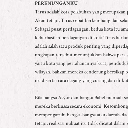
PERENUNGANKU
Tirus adalah kota pelabuhan yang merupakan pu
Akan tetapi, Tirus cepat berkembang dan sela
Sebagai pusat perdagangan, kedua kota itu amat
keberhasilan perdagangan di kota Tirus berkai
adalah salah satu produk penting yang diper
ungkapan tersebut menunjukkan bahwa para sau
yaitu kota yang pertahanannya kuat, pendudu
wilayah, bahkan mereka cenderung bersikap be
itu disertai cara dagang yang curang dan diik
Bila bangsa Asyur dan bangsa Babel menjadi 
mereka berkuasa secara ekonomi. Kesombongan
mempengaruhi bangsa-bangsa atau daerah-daer
tetapi, realisasi nubuat itu tidak dicatat dala