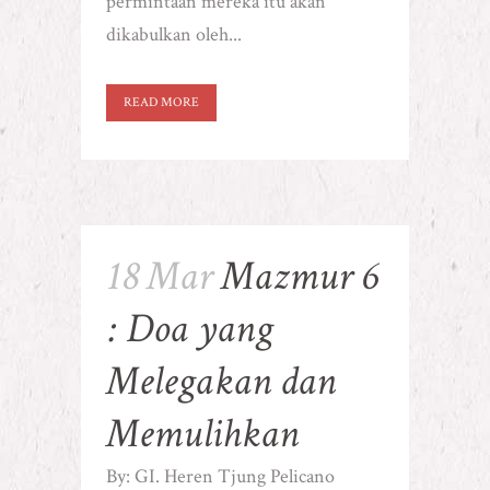
permintaan mereka itu akan
dikabulkan oleh...
READ MORE
18 Mar
Mazmur 6
: Doa yang
Melegakan dan
Memulihkan
By: GI. Heren Tjung Pelicano