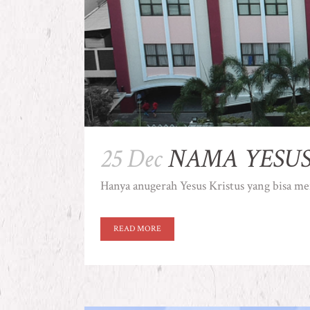
25 Dec
NAMA YESU
Hanya anugerah Yesus Kristus yang bisa me
READ MORE