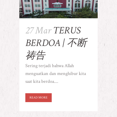
27 Mar
TERUS
BERDOA | 不断
祷告
Sering terjadi bahwa Allah
menguatkan dan menghibur kita
saat kita berdoa....
READ MORE