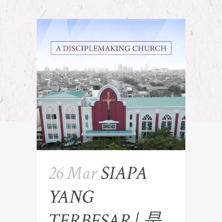
26 Mar
SIAPA
YANG
TERBESAR | 是