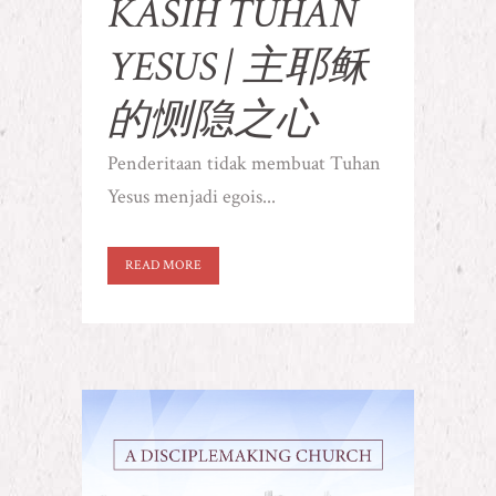
KASIH TUHAN
YESUS | 主耶稣
的恻隐之心
Penderitaan tidak membuat Tuhan
Yesus menjadi egois...
READ MORE