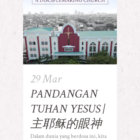
29 Mar
PANDANGAN
TUHAN YESUS |
主耶稣的眼神
Dalam dunia yang berdosa ini, kita