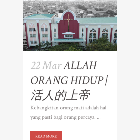
22 Mar
ALLAH
ORANG HIDUP |
活人的上帝
Kebangkitan orang mati adalah hal
yang pasti bagi orang percaya. ...
READ MORE